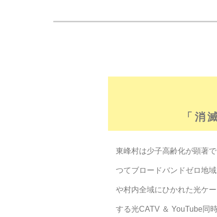
「消
東峰村は少子高齢化が顕著で
つてブロードバンドゼロ地域
や村内全域にひかれた光ケー
する光CATV ＆ YouT